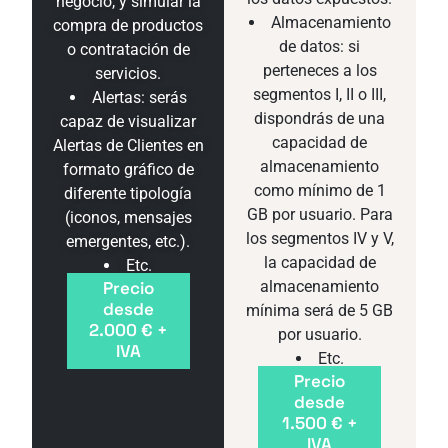
negocio, y simular la
Almacenamiento
compra de productos
de datos: si
o contratación de
perteneces a los
servicios.
segmentos I, II o III,
Alertas: serás
dispondrás de una
capaz de visualizar
capacidad de
Alertas de Clientes en
almacenamiento
formato gráfico de
como mínimo de 1
diferente tipología
GB por usuario. Para
(iconos, mensajes
los segmentos IV y V,
emergentes, etc.).
la capacidad de
Etc.
almacenamiento
Precio
desde
mínima será de 5 GB
2.000 € +
por usuario.
IVA
Etc.
Precio
desde
1.500 € +
IVA