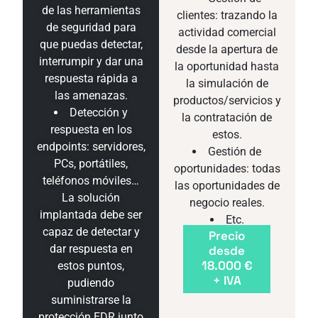
de las herramientas
clientes: trazando la
de seguridad para
actividad comercial
que puedas detectar,
desde la apertura de
interrumpir y dar una
la oportunidad hasta
respuesta rápida a
la simulación de
las amenazas.
productos/servicios y
Detección y
la contratación de
respuesta en los
estos.
endpoints: servidores,
Gestión de
PCs, portátiles,
oportunidades: todas
teléfonos móviles…
las oportunidades de
La solución
negocio reales.
implantada debe ser
Etc.
capaz de detectar y
Precio
dar respuesta en
desde
18.000 €
estos puntos,
+ IVA
pudiendo
suministrarse la
protección EDR junto