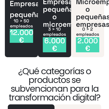
Empresas
Microemp
Empresas
pequeñas
o
pequeñas
o
pequeña
10 > 50
microempresas
empresa
empleados
3 > 10
0 > 2
12.000
empleados
empleados
€
6.000
2.000
€
€
¿Qué categorías o
productos se
subvencionan para la
transformación digital?