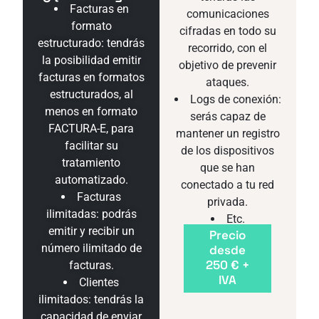
Facturas en
comunicaciones
formato
cifradas en todo su
estructurado: tendrás
recorrido, con el
la posibilidad emitir
objetivo de prevenir
facturas en formatos
ataques.
estructurados, al
Logs de conexión:
menos en formato
serás capaz de
FACTURA-E, para
mantener un registro
facilitar su
de los dispositivos
tratamiento
que se han
automatizado.
conectado a tu red
Facturas
privada.
ilimitadas: podrás
Etc.
emitir y recibir un
Precio
número ilimitado de
desde
250 € +
facturas.
IVA
Clientes
ilimitados: tendrás la
capacidad de enviar