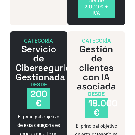
desde
2.000 € +
IVA
CATEGORÍA
CATEGORÍA
Servicio
Gestión
de
de
Ciberseguridad
clientes
Gestionada
con IA
asociada
DESDE
200
DESDE
€
18.000
€
El principal objetivo
de esta categoría es
El principal objetivo
proporcionarte un
de esta categoría es