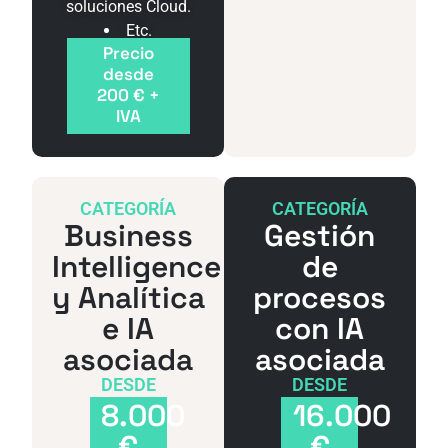
soluciones Cloud.
Etc.
Precio
desde
200 € +
IVA
CATEGORÍA
CATEGORÍA
Business
Gestión
Intelligence
de
y Analítica
procesos
e IA
con IA
asociada
asociada
DESDE
DESDE
8.000
16.000
€
€