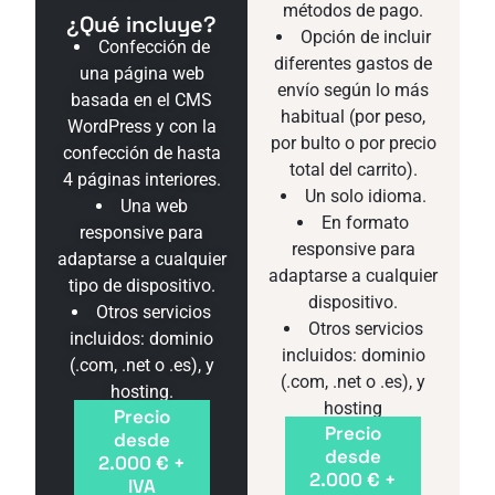
métodos de pago.
¿Qué incluye?
Opción de incluir
Confección de
diferentes gastos de
una página web
envío según lo más
basada en el CMS
habitual (por peso,
WordPress y con la
por bulto o por precio
confección de hasta
total del carrito).
4 páginas interiores.
Un solo idioma.
Una web
En formato
responsive para
responsive para
adaptarse a cualquier
adaptarse a cualquier
tipo de dispositivo.
dispositivo.
Otros servicios
Otros servicios
incluidos: dominio
incluidos: dominio
(.com, .net o .es), y
(.com, .net o .es), y
hosting.
hosting
Precio
Precio
desde
desde
2.000 € +
2.000 € +
IVA