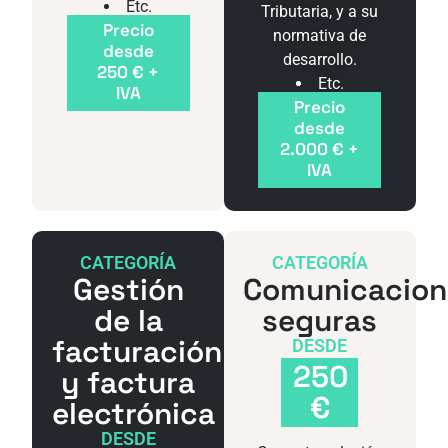
Etc.
Tributaria, y a su
Precio
normativa de
desde
desarrollo.
250 € +
Etc.
IVA
Precio
desde
2.000 € +
IVA
CATEGORÍA
CATEGORÍA
Gestión
Comunicacion
de la
seguras
facturación
DESDE
250
y factura
€
electrónica
DESDE