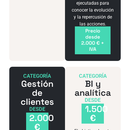
ejecutadas para
conocer la evolución
y la repercusión de
las acciones.
Precio
desde
2.000 € +
IVA
CATEGORÍA
CATEGORÍA
Gestión
BI y
de
analítica
clientes
DESDE
1.500
DESDE
2.000
€
€