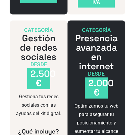
IVA
CATEGORÍA
CATEGORÍA
Gestión
Presencia
de redes
avanzada
sociales
en
internet
DESDE
2.500
DESDE
€
2.000
€
Gestiona tus redes
sociales con las
Optimizamos tu web
ayudas del kit digital.
para asegurar tu
posicionamiento y
¿Qué incluye?
aumentar tu alcance