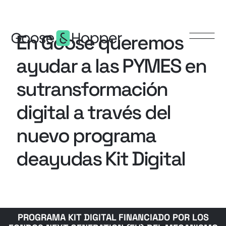
E
n
G
o
o
s
e
q
u
e
r
e
m
o
s
a
y
u
d
a
r
a
l
a
s
P
Y
M
E
S
e
n
s
u
t
r
a
n
s
f
o
r
m
a
c
i
ó
n
d
i
g
i
t
a
l
a
t
r
a
v
é
s
d
e
l
n
u
e
v
o
p
r
o
g
r
a
m
a
d
e
a
y
u
d
a
s
K
i
t
D
i
g
i
t
a
l
PROGRAMA KIT DIGITAL FINANCIADO POR LOS